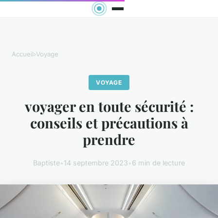
Accueil
›
Voyage
VOYAGE
voyager en toute sécurité :
conseils et précautions à
prendre
Baptiste
•
14 septembre 2023
•
6 min de lecture