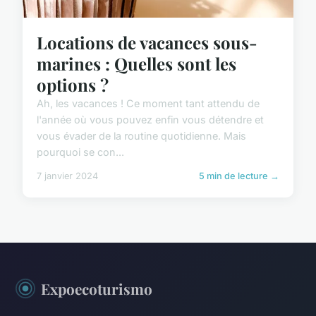
Locations de vacances sous-
marines : Quelles sont les
options ?
Ah, les vacances ! Ce moment tant attendu de
l'année où vous pouvez enfin vous détendre et
vous évader de la routine quotidienne. Mais
pourquoi se con...
7 janvier 2024
5 min de lecture →
Expoecoturismo